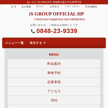
あいえす【is GROUP】地域最大級の中古車専門店
沿 革
会社概要
ｻｲﾄﾏｯﾌﾟ
お問合せ
ﾌﾟﾗｲﾊﾞｼｰﾎﾟﾘｼｰ
所有権解除
iS GROUP OFFICIAL HP
-I send your happiness and satisfaction.-
お問い合わせ・ご相談はお気軽にどうぞ
0848-23-9339
メニュー一覧
MENU
料金案内
車検予約
在庫車両
アクセス
SNS