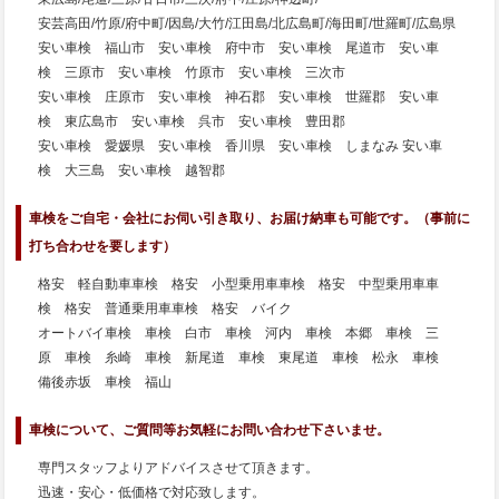
安芸高田/竹原/府中町/因島/大竹/江田島/北広島町/海田町/世羅町/広島県
安い車検 福山市 安い車検 府中市 安い車検 尾道市 安い車
検 三原市 安い車検 竹原市 安い車検 三次市
安い車検 庄原市 安い車検 神石郡 安い車検 世羅郡 安い車
検 東広島市 安い車検 呉市 安い車検 豊田郡
安い車検 愛媛県 安い車検 香川県 安い車検 しまなみ 安い車
検 大三島 安い車検 越智郡
車検をご自宅・会社にお伺い引き取り、お届け納車も可能です。（事前に
打ち合わせを要します）
格安 軽自動車車検 格安 小型乗用車車検 格安 中型乗用車車
検 格安 普通乗用車車検 格安 バイク
オートバイ車検 車検 白市 車検 河内 車検 本郷 車検 三
原 車検 糸崎 車検 新尾道 車検 東尾道 車検 松永 車検
備後赤坂 車検 福山
車検について、ご質問等お気軽にお問い合わせ下さいませ。
専門スタッフよりアドバイスさせて頂きます。
迅速・安心・低価格で対応致します。