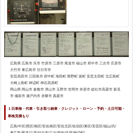
広島県 広島市 呉市 竹原市 三原市 尾道市 福山市 府中市 三次市 庄原市
大竹市 東広島市 廿日市市
安芸高田市 江田島市 府中町 海田町 熊野町 坂町 安芸太田町 北広島町
大崎上島町 神辺町 神石高原町
岡山県 岡山市 倉敷市 津山市 玉野市 笠岡市 井原市 総社市高梁市 新見
市 備前市 瀬戸内市 赤磐市 真庭市
１日車検・代車・引き取り納車・クレジット・ローン・予約・土日可能・
車検見積もり
広島/中区/西区/南区/安佐南区/安佐北区/佐伯区/東区/安芸区/福山/呉/
東広島/尾道/三原/廿日市/三次/府中/庄原/神辺町/