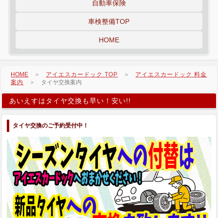
自動車保険
車検整備TOP
HOME
HOME
＞
アイエスカードック TOP
＞
アイエスカードック 料金
案内
＞ タイヤ交換案内
あいえすはタイヤ交換も早い！安い!!
タイヤ交換のご予約受付中！